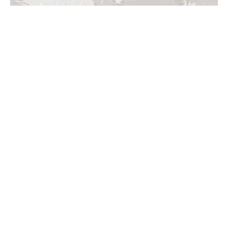
ΕΠΙΚΟΙΝΩΝΗΣΤΕ ΜΑΖΙ ΜΑΣ
go social
Παραλία Άγιος Ιωάννης
Τ.Κ. 630 88, Νικήτη, Χαλκιδικής
Τηλ: +30-2375022200
Email.
info@ammoa-resort.com
USEFUL LINKS
Καιρός
Συνάλλαγμα
Τοπική ώρα