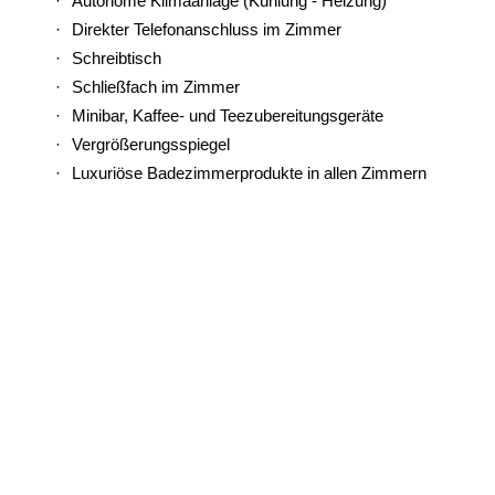
Autonome Klimaanlage (Kühlung - Heizung)
Direkter Telefonanschluss im Zimmer
Schreibtisch
Schließfach im Zimmer
Minibar, Kaffee- und Teezubereitungsgeräte
Vergrößerungsspiegel
Luxuriöse Badezimmerprodukte in allen Zimmern
Haartrockner, Waage, Bademäntel und Hausschuhe
Bügeleisen und Bügelbrett
Doppel- oder Einzelbetten
Weckruf
Auswahl an Kopfkissen
24-Stunden-Roomservice*
Wäscherei & Trockenreinigung*
Ärztlicher Dienst*
*Auf Anfrage / gegen Aufpreis